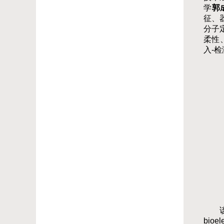
学
郭
征、
分子
柔性
入
-检
bio