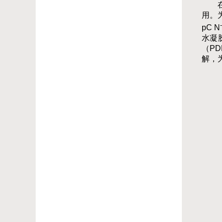
用。
pC N
水凝
（P
解，