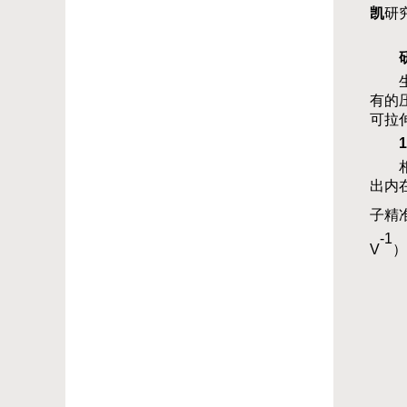
凯
研
有的
可拉
1
出内
子精
-1
V
）