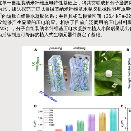
在单一自组装纳米纤维压电特性基础上，将其交联成超分子凝胶
为此，团队探究了短肽自组装纳米纤维基水凝胶机械性能与压电
-1
的短肽自组装水凝胶体系；并且其杨氏模量区间（26.4 kPa
-22
胶能够产生显著的压电响应。相较于目前广泛商用的压电材料聚
DMS），分子自组装纳米纤维基压电水凝胶在植入小鼠后呈现出
为后续制造可降解的植入式生物元器件奠定了基础。