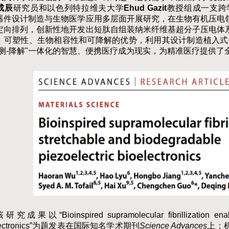
成辰
研究员和以色列特拉维夫大学
Ehud Gazit
教授组成一支跨
器件设计制造与生物医学应用多层面开展研究，在生物有机压电
定向排列，创新性地开发出短肽自组装纳米纤维基超分子压电体
、可塑性、生物相容性和可降解的优势，利用其设计制造植入式
测-
降解
"一体化的智慧、便携医疗成为现实，为精准医疗提供了
该研究成果以“
Bioinspired supramolecular fibrillization en
electronics”为题发表在国际知名学术期刊
Science Advances
上；