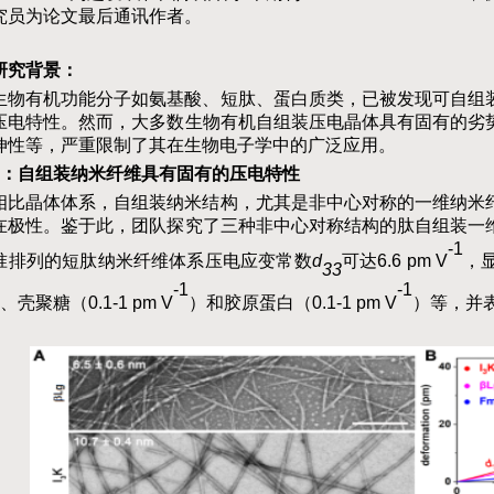
究员为论文最后通讯作者。
研究背景：
生物有机功能分子如氨基酸、短肽、蛋白质类，已被发现可自组
压电特性。然而，大多数生物有机自组装压电晶体具有固有的劣
伸性等，严重限制了其在生物电子学中的广泛应用。
：自组装纳米纤维具有固有的压电特性
相比晶体体系，自组装纳米结构，尤其是非中心对称的一维纳米
在极性。鉴于此，团队探究了三种非中心对称结构的肽自组装一
-1
准排列的短肽纳米纤维体系压电应变常数
d
可达6.6 pm V
，
33
-1
-1
、壳聚糖（0.1-1 pm V
）和胶原蛋白（0.1-1 pm V
）等，并